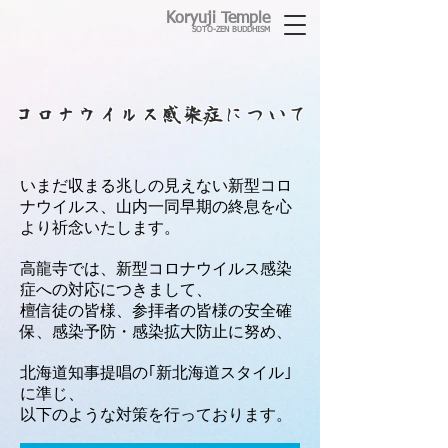
Koryuji Temple
SOTO-ZEN BUDDHISM
​コロナウイルス感染症について
いまだ収まる兆しの見えない新型コロ
ナウイルス、山内一同早期の終息を心
より祈念いたします。
高龍寺では、新型コロナウイルス感染
症への対応につきまして、
檀信徒の皆様、参拝者の皆様の安全確
保、感染予防・感染拡大防止に努め、
北海道知事提唱の｢新北海道スタイル｣
に準じ、
以下​のような対策を行っております。