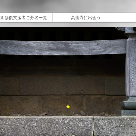
槃図修復支援者ご芳名一覧
高龍寺に出会う