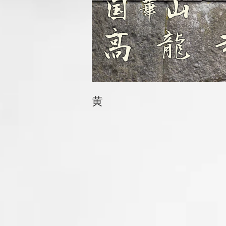
国華山
高龍
黄