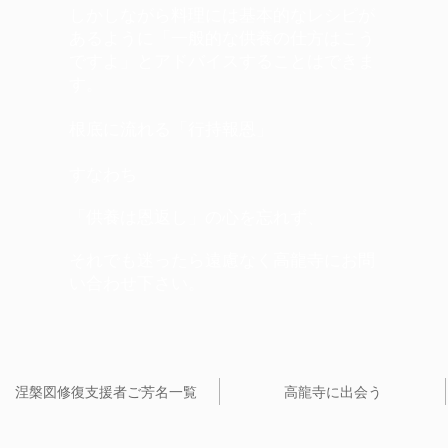
しかしながら料理には基本的なレシピが
あるように「一般的な供養の仕方はこう
ですよ」とアドバイスすることはできま
す。
根底に流れる「行持報恩」
すなわち
「供養は恩返し」の心を忘れず、
それでも迷ったら遠慮なく高龍寺にお問
い合わせ下さい。​
涅槃図修復支援者ご芳名一覧
高龍寺に出会う