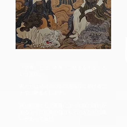
「供養」とは、本来「ご馳走をする」と
いう意味。
私たちは感謝の心をご先祖様に届けるこ
とでご馳走をします。
同じ料理でもご家庭によって味の違いが
あるように供養の仕方もその人なりの違
いがあって当然。